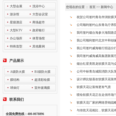
大型会展
洗浴中心
您现在的位置 ：
首页
>>
新闻中心
游泳馆
大型会议室
祝贺公司签约青岛华润软膜天
星级酒店
商场超市
公司顺利签约山东青岛疗养
大型KTV
政府银行
我司签约烟台海参大海阳路
办公场所
体育场馆
我公司顺利签约北京中和创
特殊造型
其他案例
我公司签约威海银行招远分
我司签约威海威高集团新展
产品展示
烟台红星美凯龙软膜天花与
公司中标青岛城阳消防大队
A级防火膜
B1级防火膜
设计师比较喜欢软膜天花装
膜结构
超清彩绘膜
软膜天花让装饰更有气质
球体灯
室外玻璃膜
喷绘软膜天花正在走俏市场!!
联系我们
软膜天花厂家的网络营销战
与传统天花相比，软膜天花有
全国免费热线：400-0078896