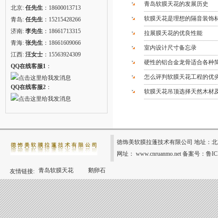
青岛软膜天花的发展历史
北京:
任先生
：18600013713
软膜天花是理想的隔音装饰
青岛:
任先生
：15215428266
济南:
李先生
：18661713315
拉展膜天花的优良性能
青海:
张先生
：18661609066
室内设计尺寸备忘录
江西:
汪女士
：15563924309
硬性的铝合金龙骨适合各种
QQ在线客服1
：
怎么评判软膜天花工程的优劣
QQ在线客服2
：
软膜天花吊顶选择天然木材
徳饰美软膜拉蓬技术有限公司 地址：北京市大兴区
网址： www.cnruanmo.net 备案号：鲁IC
青岛软膜天花
鹅卵石
友情链接: